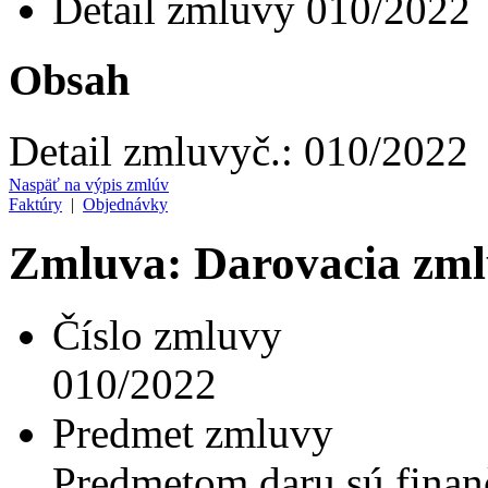
Detail zmluvy 010/2022
Obsah
Detail zmluvy
č.:
010/2022
Naspäť na výpis zmlúv
Faktúry
|
Objednávky
Zmluva: Darovacia zm
Číslo zmluvy
010/2022
Predmet zmluvy
Predmetom daru sú finanč