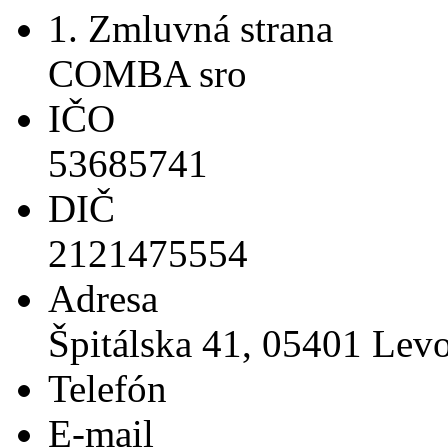
1. Zmluvná strana
COMBA sro
IČO
53685741
DIČ
2121475554
Adresa
Špitálska 41, 05401 Lev
Telefón
E-mail