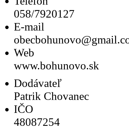
Telefón
058/7920127
E-mail
obecbohunovo@gmail.c
Web
www.bohunovo.sk
Dodávateľ
Patrik Chovanec
IČO
48087254