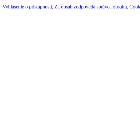
Vyhlásenie o prístupnosti
,
Za obsah zodpovedá správca obsahu
,
Cook