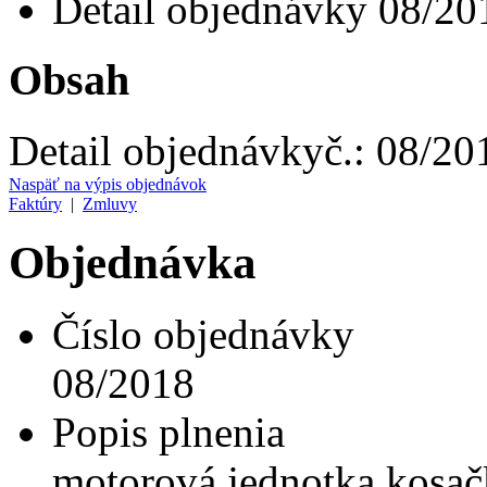
Detail objednávky 08/20
Obsah
Detail objednávky
č.:
08/20
Naspäť na výpis objednávok
Faktúry
|
Zmluvy
Objednávka
Číslo objednávky
08/2018
Popis plnenia
motorová jednotka kosač