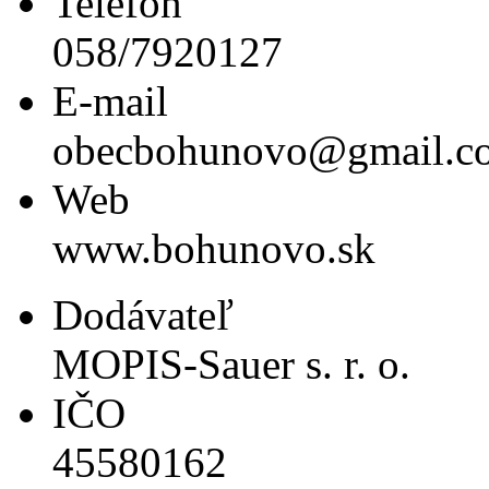
Telefón
058/7920127
E-mail
obecbohunovo@gmail.c
Web
www.bohunovo.sk
Dodávateľ
MOPIS-Sauer s. r. o.
IČO
45580162