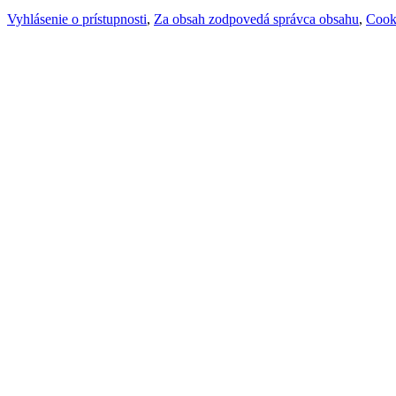
Vyhlásenie o prístupnosti
,
Za obsah zodpovedá správca obsahu
,
Cook