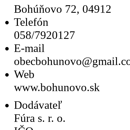
Bohúňovo 72, 04912
Telefón
058/7920127
E-mail
obecbohunovo@gmail.c
Web
www.bohunovo.sk
Dodávateľ
Fúra s. r. o.