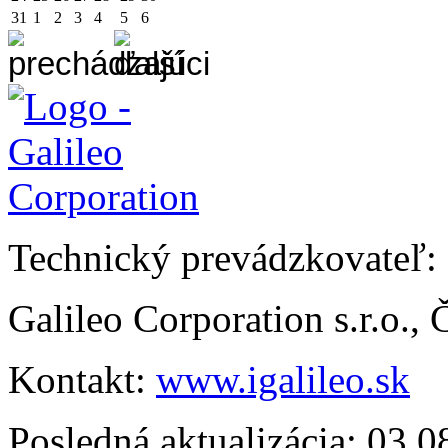
31
1
2
3
4
5
6
Technický prevádzkovateľ:
Galileo Corporation s.r.o.,
Kontakt:
www.igalileo.sk
Posledná aktualizácia: 03.