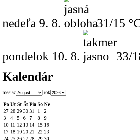
nedeľa
9. 8.
31/15 °
pondelok
10. 8.
33/1
Kalendár
mesiac
rok
Po
Ut
St
Št
Pia
So
Ne
27
28
29
30
31
1
2
3
4
5
6
7
8
9
10
11
12
13
14
15
16
17
18
19
20
21
22
23
24
25
26
27
28
29
30