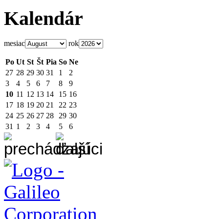
Kalendár
mesiac
rok
Po
Ut
St
Št
Pia
So
Ne
27
28
29
30
31
1
2
3
4
5
6
7
8
9
10
11
12
13
14
15
16
17
18
19
20
21
22
23
24
25
26
27
28
29
30
31
1
2
3
4
5
6