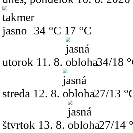
34 °C
17 °C
utorok
11. 8.
34/18 
streda
12. 8.
27/13 °
štvrtok
13. 8.
27/14 