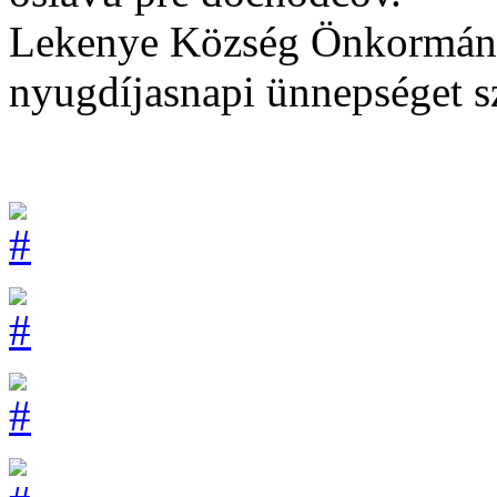
Lekenye Község Önkormány
nyugdíjasnapi ünnepséget sz