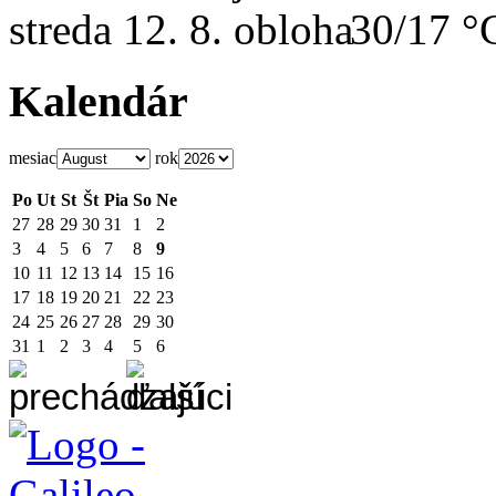
streda
12. 8.
30/17 °
Kalendár
mesiac
rok
Po
Ut
St
Št
Pia
So
Ne
27
28
29
30
31
1
2
3
4
5
6
7
8
9
10
11
12
13
14
15
16
17
18
19
20
21
22
23
24
25
26
27
28
29
30
31
1
2
3
4
5
6