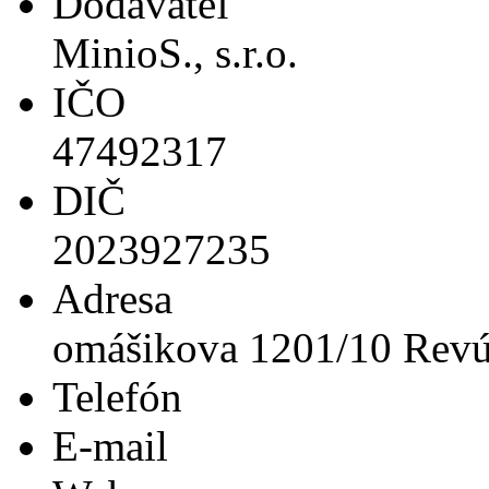
Dodávateľ
MinioS., s.r.o.
IČO
47492317
DIČ
2023927235
Adresa
omášikova 1201/10 Rev
Telefón
E-mail