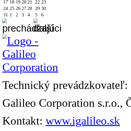
17
18
19
20
21
22
23
24
25
26
27
28
29
30
31
1
2
3
4
5
6
Technický prevádzkovateľ:
Galileo Corporation s.r.o.,
Kontakt:
www.igalileo.sk