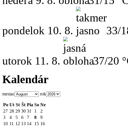
nedeľa
9. 8.
31/15 °
pondelok
10. 8.
33/1
utorok
11. 8.
37/20 
Kalendár
mesiac
rok
Po
Ut
St
Št
Pia
So
Ne
27
28
29
30
31
1
2
3
4
5
6
7
8
9
10
11
12
13
14
15
16